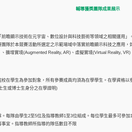
輔導獲獎團隊成果展示
「前瞻顯示技術在元宇宙、數位設計與科技藝術等領域之相關運用」
隊於本競賽活動所選定之示範場域中落實前瞻顯示科技之應用，如：延伸實境(E
y, MR) 、擴增實境(Augmented Reality, AR)、虛擬實境(Virtual
院校在學生為參加對象，所有參賽成員均須為在學學生。在學資格以
士生或博士生身分之在學證明)
。每隊由學生2至5位及指導教師1至3位組成。每位學生最多可參加
籌事宜。指導教師所指導的隊伍數目不限