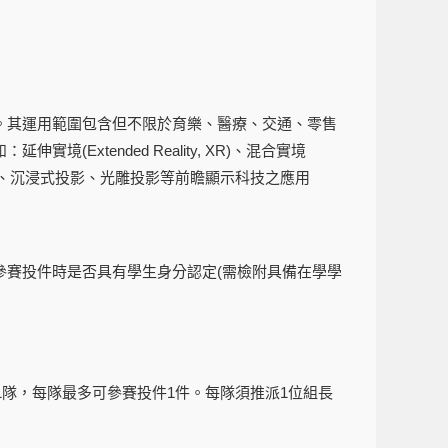
。其運用範圍包含但不限於育樂、醫療、交通、零售
xtended Reality, XR)、混合實境
 Reality, VR)、沉浸式投影、光雕投影等前瞻顯示科技之應用
參賽投件時是否具有學生身分認定(需檢附具備在學學
1隊，每隊最多可參賽投件1件。每隊須推派1位組長