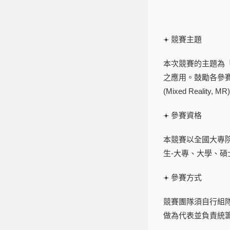
𖥔 競賽主題
本次競賽的主題為
之應用。鼓勵各參賽團
(Mixed Realit
𖥔 參賽資格
本競賽以全國大專
生-大專、大學、碩
𖥔 參賽方式
競賽團隊須自行組隊
做為代表並負責統