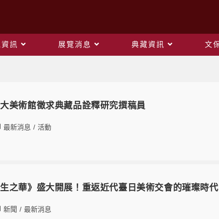
觀資訊
展覽消息
典藏資訊
文
最新消息
師大美術館徵求典藏品詮釋研究撰稿員
最新消息
/
活動
共生之華》盛大開展！重返近代臺日美術交會的璀璨時代
新聞
/
最新消息