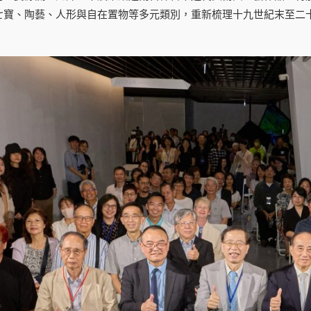
七寶、陶藝、人形與自在置物等多元類別，重新梳理十九世紀末至二