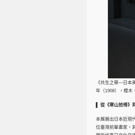
《共生之華—日本美
年（1908），櫻木，
▌
從《寒山拾得》
本展展出日本近現
位臺灣前輩畫家，