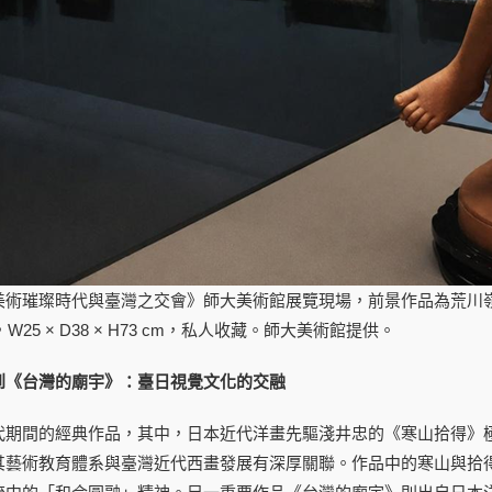
術璀璨時代與臺灣之交會》師大美術館展覽現場，前景作品為荒川嶺雲（1
W25 × D38 × H73 cm，私人收藏。師大美術館提供。
到《台灣的廟宇》：臺日視覺文化的交融
代期間的經典作品，其中，日本近代洋畫先驅淺井忠的《寒山拾得》
其藝術教育體系與臺灣近代西畫發展有深厚關聯。作品中的寒山與拾