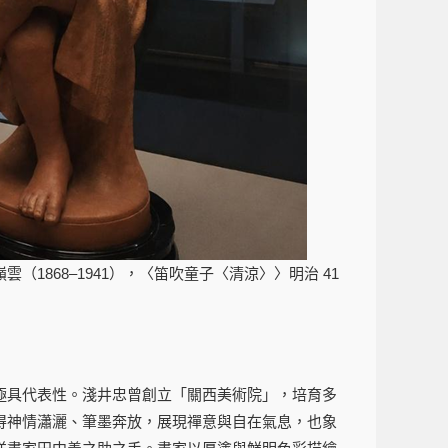
868–1941），〈笛吹童子〈清涼〉〉明治 41
極具代表性。淺井忠曾創立「關西美術院」，培育多
得神情瀟灑、筆墨奔放，展現禪意與自在氣息，也象