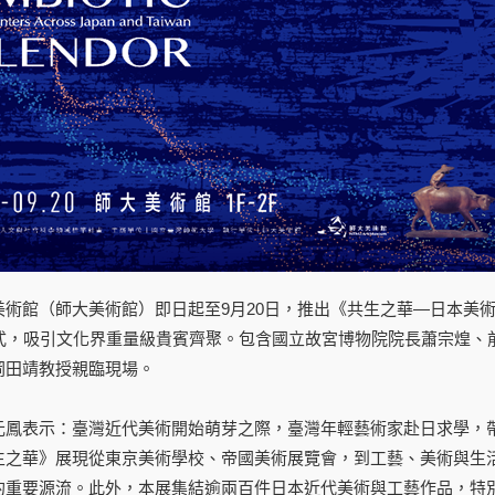
美術館（師大美術館）即日起至9月20日，推出《共生之華—日本美
幕式，吸引文化界重量級貴賓齊聚。包含國立故宮博物院院長蕭宗煌、
岡田靖教授親臨現場。
元鳳表示：臺灣近代美術開始萌芽之際，臺灣年輕藝術家赴日求學，
生之華》展現從東京美術學校、帝國美術展覽會，到工藝、美術與生
的重要源流。此外，本展集結逾兩百件日本近代美術與工藝作品，特