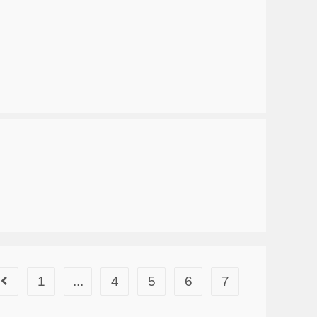
1
...
4
5
6
7