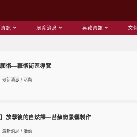
觀資訊
展覽消息
典藏資訊
文
最新消息
許願術—藝術街區導覽
最新消息
/
活動
額滿】放學後的自然課—苔蘚微景觀製作
最新消息
/
活動