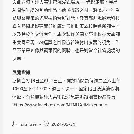
與此同時，師大美術館沉浸式場域──光影走廊，展出
AI圖像生成的互動作品，藉《機器之眼．選擇之框》為
題與寶麗來的光學技術發展對話。教育部前瞻顯示科技
導入藝術場域建置與推廣計畫推動著本校跨系所師生，
以及跨校的交流合作，本次製作與國立臺北科技大學師
生共同呈現，AI運算之圖像彷若映射出機器的視角，作
品不單是圖像與觀眾間的關聯，也是對當今社會處境的
反思。
展覽資訊
展期自3月9日至6月7日止，開放時間為每週二至六上午
10:00至下午17:00，週日、週一、國定假日及連續假期
休館。有關更多師大美術館消息請追蹤臉書粉絲專頁
(https://www.facebook.com/NTNUArtMuseum)。
artmuse
2024-02-29