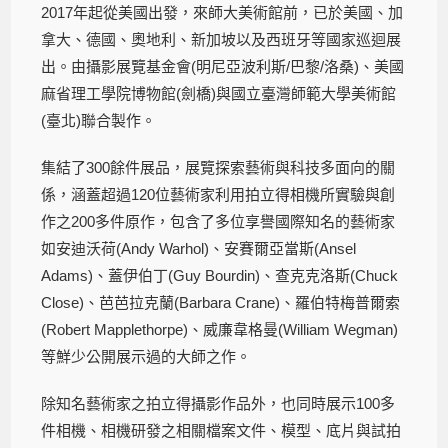
2017年起從美國出發，來師大美術館前，已於美國、加
拿大、德國、奧地利、新加坡以及西班牙等國家巡迴展
出。由攝影展覽基金會(明尼亞波利斯/巴黎/洛桑)、美國
麻省理工學院博物館(劍橋)與國立臺灣師範大學美術館
(臺北)聯合製作。
集結了300餘件展品，展覽探索藝術與科技多面向的關
係，涵蓋超過120位藝術家利用拍立得相機所實驗與創
作之200多件原作，包含了多位享譽國際知名的藝術家
如安迪沃荷(Andy Warhol)、安賽爾亞當斯(Ansel
Adams)、蓋伊伯丁(Guy Bourdin)、查克克洛斯(Chuck
Close)、芭芭拉克蘭(Barbara Crane)、羅伯特梅普爾索
(Robert Mapplethorpe)、威廉韋格曼(William Wegman)
等鮮少公開展示過的大師之作。
除知名藝術家之拍立得攝影作品外，也同時展示100多
件相機、相機研發之相關檔案文件、模型、底片與試拍