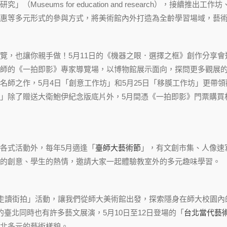
」（Museums for education and research），接
惠等多元形式的參與方式，將美術館內外打造為全齡學習場域，藝
覽，也讓你親手做！5月11日的《機器之眼．選擇之框》創作分享
師的《一拍即影》專家導覽場，以博物館展示面向，探問更多觀展
名師之作，5月4日「創意工作坊」和5月25日「移膜工作坊」更帶
」除了贈送大衛鮑伊紀念版底片外，5月間憑《一拍即影》門票購買
各式活動外，每年5月適逢「
臺師大藝術節
」，有文創市集、人像速
的創意、學生的熱情，邀請大家一起體驗教室外的多元趣味學習。
「走讀街拍」活動，讓我們從師大美術館出發，探索隱身在師大校園
的臺北同時也有許多藝文展演，5月10日至12日登場的「
台北當代藝
北多元的藝術樣貌。