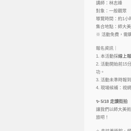
講師：林志峰
對象：一般觀眾
導覽時間：約1小
集合地點：師大美
※ 活動免費，需購
報名資訊｜
1. 本活動採
線上
2. 活動開始前
功。
3. 活動未準時
4. 現場候補：
✨ 5/18 走讀街拍
讓我們以師大美術
旅吧！
✧ 走訪美術館、