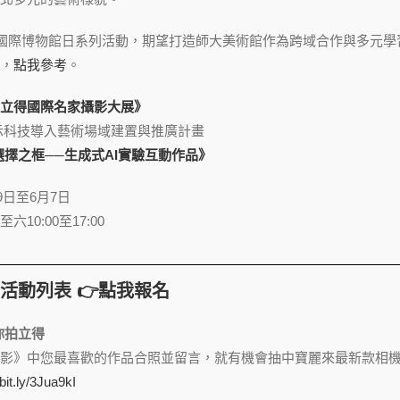
18國際博物館日系列活動，期望打造師大美術館作為跨域合作與多元
，
點我參考
。
立得國際名家攝影大展》
瞻顯示科技導入藝術場域建置與推廣計畫
之框──生成式AI實驗互動作品》
9日至6月7日
10:00至17:00
活動列表 👉
點我報名
你拍立得
影》中您最喜歡的作品合照並留言，就有機會抽中寶麗來最新款相
/bit.ly/3Jua9kI