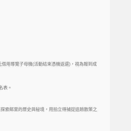
0元借用導覽子母機(活動結束憑機返還)，視為報到成
名表。
來探索鄰里的歷史與秘境，用拍立得捕捉這趟散策之