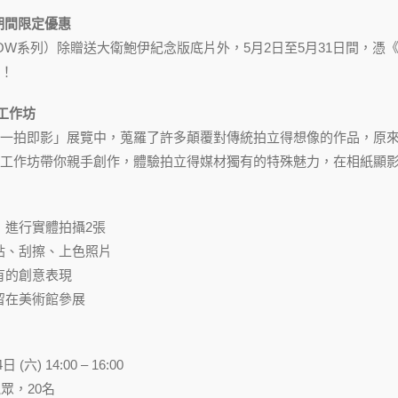
期間限定優惠
NOW系列）除贈送大衛鮑伊紀念版底片外，5月2日至5月31日間，
！
意工作坊
一拍即影」展覽中，蒐羅了許多顛覆對傳統拍立得想像的作品，原
工作坊帶你親手創作，體驗拍立得媒材獨有的特殊魅力，在相紙顯
，進行實體拍攝2張
貼、刮擦、上色照片
有的創意表現
留在美術館參展
(六) 14:00 – 16:00
眾，20名