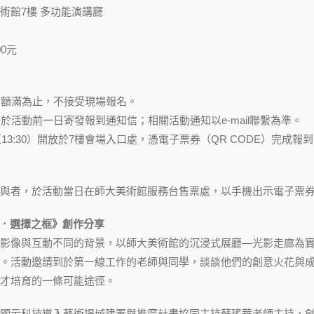
術館7樓 多功能演講廳
0元
，額滿為止，不接受現場報名。
將於活動前一日寄發報到通知信；相關活動通知以e-mail聯繫為準。
鐘（13:30）開放於7樓會場入口處，憑電子票券（QR CODE）完成報
與者，於活動當日在師大美術館服務台售票處，以手機出示電子票
之眼．選擇之框》創作分享
影像與互動不同的背景，以師大美術館的沉浸式展廳—光影走廊為
。活動邀請到於第一線工作的老師與同學，談談他們的創意火花與
才培育的一條可能途徑。
顯示科技導入藝術場域建置與推廣計畫協同主持蘇瑤華老師主持，