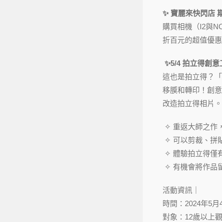
✨ 寶麗來快閃店 
購買相機（I2與
折百元的超值優惠
✨5/4 拍立得創
這也是拍立得？「
移膜和轉印！創意
改造拍立得相片。
✧ 重返大師之作
✧ 可以剪裁、拼
✧ 體驗拍立得僅
✧ 有機會將作品
活動資訊｜
時間：2024年5月4日 
對象：12歲以上觀