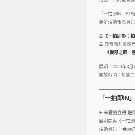
「一拍即IN」5
更多活動報名資訊
🕹️
《一拍即影：拍
🕹️ 教育部前
《機器之眼．選擇
展期：2024年3月
開放時間：每週二至六
「一拍即IN」
✨ 來看拍立得 送
展期間與《一拍即
活動資訊：
https:/