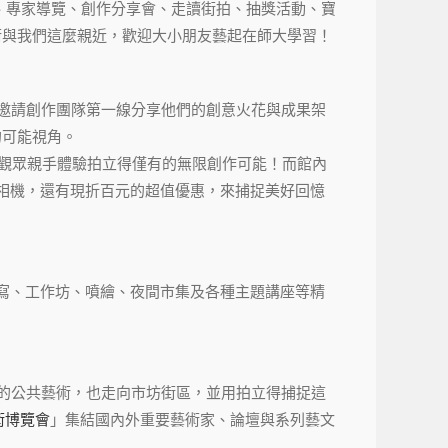
續推出工作坊、專家導覽、創作分享會、走讀街拍、抽獎活動、寶
術與我們這麼親近，歡迎大小朋友藝起在師大學習！
會邀請創作團隊第一線分享他們的創意火花與成果架
的可能視角。
領觀眾親手體驗拍立得僅有的無限創作可能！而館內
相機，還有現折百元的超值優惠，來捕捉美好回憶
寫、工作坊、噴繪、夜間市集及各種主題講座等精
內的公共藝術，也走向市坊街區，並用拍立得捕捉這
術博覽會
」集結國內外重要藝術家、論壇與系列藝文