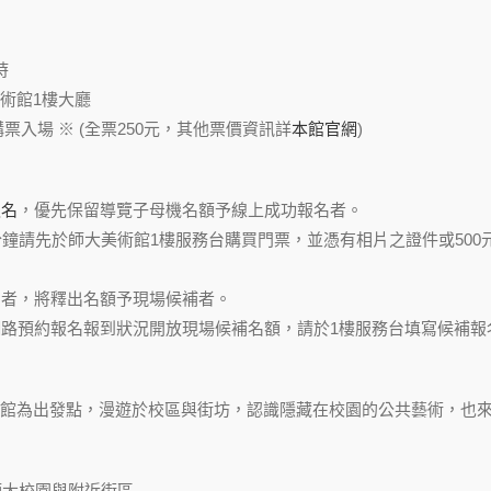
時
術館1樓大廳
票入場 ※ (全票250元，其他票價資訊詳
本館官網
)
報名
，優先保留導覽子母機名額予線上成功報名者。
15分鐘請先於師大美術館1樓服務台購買門票，並憑有相片之證件或50
報到者，將釋出名額予現場候補者。
視網路預約報名報到狀況開放現場候補名額，請於1樓服務台填寫候補報
館為出發點，漫遊於校區與街坊，認識隱藏在校園的公共藝術，也
師大校園與附近街區