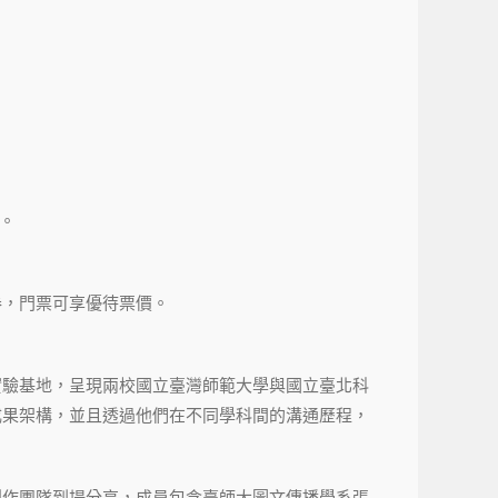
到。
券，門票可享優待票價。
實驗基地，呈現兩校國立臺灣師範大學與國立臺北科
成果架構，並且透過他們在不同學科間的溝通歷程，
創作團隊到場分享，成員包含臺師大圖文傳播學系張