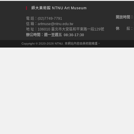
師大美術館 NTNU Art Museum
開放時間：
電 話：(02)7749-7791
信 箱：artmuse@ntnu.edu.tw
休
館：
地 址：106010 臺北市大安區和平東路一段129號
辦公時間：週一至週五 08:30-17:30
Copyright © 2020-2026 NTNU. 本網站內容由美術館維護。