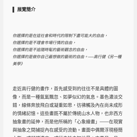
▌ 展覽簡介
你選擇的是在這社會和時代的限制下盡可能大的自由，
你選擇的是不理會市場行情的自由，
你選擇的是不追隨時髦的藝術觀念的自由，
你選擇的是做你自己最想做的藝術的自由。──高行健《另一種
美學》
走近高行健的畫作，首先感受到的往往不是具體的圖
像，而是一種氤氳飄忽、如夢似幻的氣息。墨色濃淡交
錯，線條奔放飛白或凝重如思，彷彿觸及內在尚未成形
的情緒記憶。這些畫既不屬於傳統山水人物，也非西方
抽象畫的延伸，而是他所稱的「心象繪畫」——在現實
與抽象之間捕捉內在感受的流動。畫面中偶爾浮現極簡