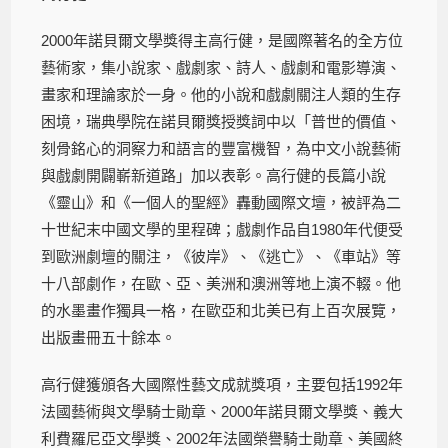
2000年諾貝爾文學獎得主高行健，是國際著名的全方位
藝術家，集小說家、戲劇家、詩人、戲劇和電影導演、
畫家和理論家於一身。他的小說和戲劇關注人類的生存
困境，瑞典學院在諾貝爾獎授獎詞中以「普世的價值、
刻骨銘心的洞察力和語言的豐富機智，為中文小說藝術
與戲劇開闢嶄新道路」加以表彰。高行健的長篇小說
《靈山》和《一個人的聖經》轟動國際文壇，被評為二
十世紀末中國文學的里程碑；戲劇作品自1980年代便受
到歐洲劇壇的關注，《彼岸》、《逃亡》、《車站》等
十八部劇作，在歐、亞、美洲和澳洲等地上演不輟。他
的水墨畫作獨具一格，在歐亞和北美已有上百次展覽，
出版畫冊五十餘本。
高行健獲頒各大國際性藝文成就獎項，主要包括1992年
法國藝術與文學騎士勛章、2000年諾貝爾文學獎、義大
利費羅尼亞文學獎、2002年法國榮譽騎士勛章、美國終