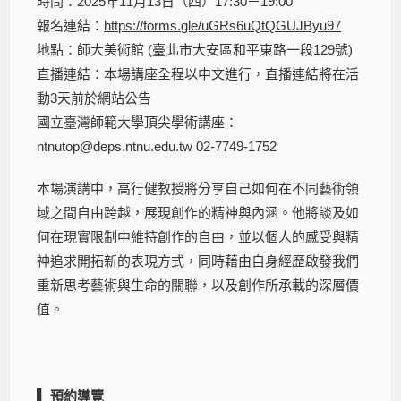
時間：2025年11月13日（四）17:30－19:00
報名連結：
https://forms.gle/uGRs6uQtQGUJByu97
地點：師大美術館 (臺北市大安區和平東路一段129號)
直播連結：本場講座全程以中文進行，直播連結將在活
動3天前於網站公告
國立臺灣師範大學頂尖學術講座：
ntnutop@deps.ntnu.edu.tw 02-7749-1752
本場演講中，高行健教授將分享自己如何在不同藝術領
域之間自由跨越，展現創作的精神與內涵。他將談及如
何在現實限制中維持創作的自由，並以個人的感受與精
神追求開拓新的表現方式，同時藉由自身經歷啟發我們
重新思考藝術與生命的關聯，以及創作所承載的深層價
值。
▌ 預約導覽