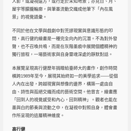
人影，或凝視遠方，或行走於未知地景；亦見日、月、
屋宇等朦朧輪廓，與筆墨流動交織成他筆下「內在風
景」的視覺語彙。
不同於他在文學與戲劇中對荒謬現實與意識形態的叩
問，高行健的繪畫是一種完全向內的沉潛。不為對外發
聲，也不召喚共鳴，而是在灰階墨痕中展開個體精神的
獨行旅程，一場藝術家與自身靈魂深處的靜默對話。
本展覽呈現高行健歷年捐贈給臺師大的畫作，創作時間
橫跨1989年至今，展現其始終如一的美學追求——從個
人內在出發，跨越現實與想像的邊界，構築一處由自
由、詩性與孤絕交織而成的藝術空間。他曾言，繪畫應
「回到人的視覺感受和內心，回到精神」。觀者也能在
墨與白的節奏與流動之中，在凝視中對照自身，體會畫
作所呈現的這層精神維度。
高行健